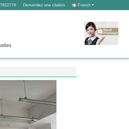
87822778
Demandez une citation
French
elles