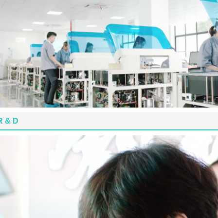
R & D