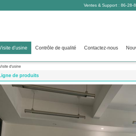
Ventes & Support :
86-28-
Visite d'usine
Contrôle de qualité
Contactez-nous
Nouv
isite d'usine
Ligne de produits