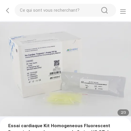
2
/
3
Essai cardiaque Kit Homogeneous Fluorescent