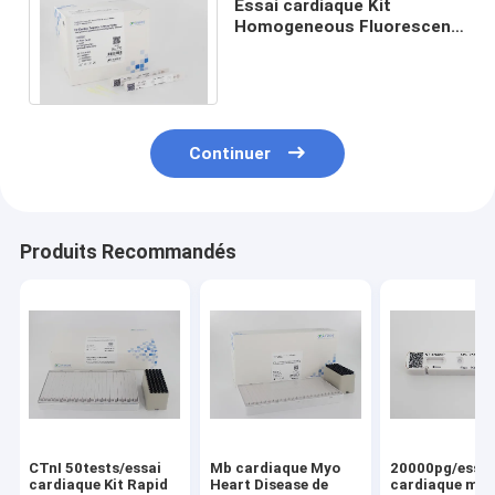
Essai cardiaque Kit
Homogeneous Fluorescent
Dynamic Assay de marqueur
de 8mins HS CTnI
Continuer
Produits Recommandés
CTnI 50tests/essai
Mb cardiaque Myo
20000pg/essai
cardiaque Kit Rapid
Heart Disease de
cardiaque mar