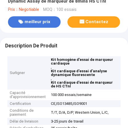
Dynamic Assay de marqueur de 8mins HS CTnI
Prix：Negotiable
MOQ：100 essais
meilleur prix
Contactez
Description De Produit
Kit homogène d'essai de marqueur
cardiaque
,
Kit cardiaque d'essai d'analyse
Surligner
dynamique fluorescente
,
Kit cardiaque d'essai de marqueur
de HS CTnI
Capacité
100 000 essais/semaine
d'approvisionnement
Certification
CE,ISO13485,ISO9001
Conditions de
T/T, D/A, D/P, Western Union, L/C,
paiement
Délai de livraison
3-25 jours de travail