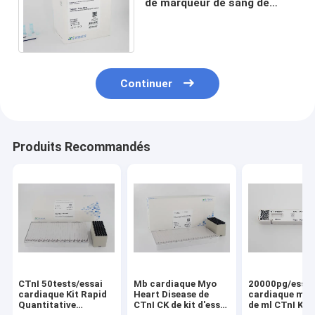
de marqueur de sang de
POCT/analyseur
d'immunofluorescence CE
de ml
Continuer
Produits Recommandés
CTnI 50tests/essai
Mb cardiaque Myo
20000pg/essai
cardiaque Kit Rapid
Heart Disease de
cardiaque mar
Quantitative
CTnI CK de kit d'essai
de ml CTnI Kit