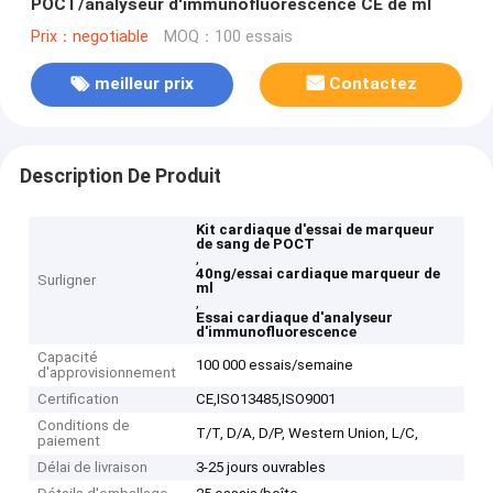
POCT/analyseur d'immunofluorescence CE de ml
Prix：negotiable
MOQ：100 essais
meilleur prix
Contactez
Description De Produit
Kit cardiaque d'essai de marqueur
de sang de POCT
,
40ng/essai cardiaque marqueur de
Surligner
ml
,
Essai cardiaque d'analyseur
d'immunofluorescence
Capacité
100 000 essais/semaine
d'approvisionnement
Certification
CE,ISO13485,ISO9001
Conditions de
T/T, D/A, D/P, Western Union, L/C,
paiement
Délai de livraison
3-25 jours ouvrables