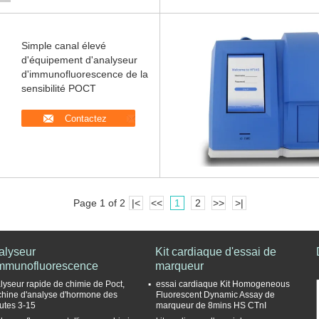
Simple canal élevé
d'équipement d'analyseur
d'immunofluorescence de la
sensibilité POCT
Contactez
Page 1 of 2
|<
<<
1
2
>>
>|
alyseur
Kit cardiaque d'essai de
immunofluorescence
marqueur
lyseur rapide de chimie de Poct,
essai cardiaque Kit Homogeneous
hine d'analyse d'hormone des
Fluorescent Dynamic Assay de
utes 3-15
marqueur de 8mins HS CTnI