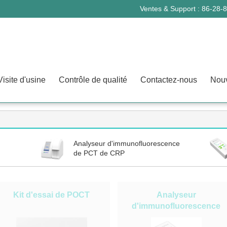
Ventes & Support :
86-28-
Visite d'usine
Contrôle de qualité
Contactez-nous
Nouv
Analyseur d'immunofluorescence
de PCT de CRP
Kit d'essai de POCT
Analyseur
d'immunofluorescence