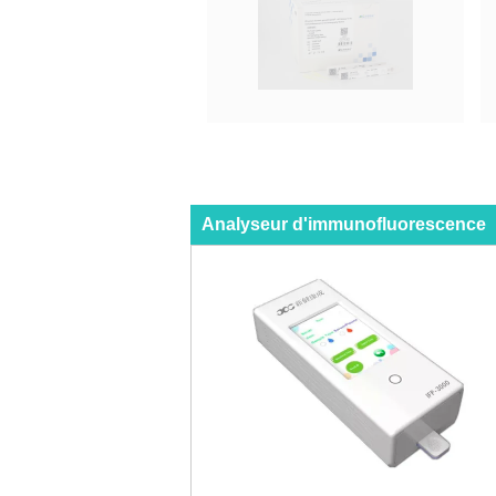
Analyseur d'immunofluorescence