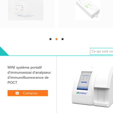
hd
hd
hd
MINI système portatif
d'immunoessai d'analyseur
d'immunofluorescence de
POCT
Contactez