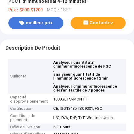
POCT d'immunoessai 4-12 minutes
Prix：$800-$1200
MOQ：1SET
meilleur prix
Contactez
Description De Produit
Analyseur quantitatif
d'immunofluorescence de FSC
,
analyseur quantitatif de
Surligner
l'immunofluorescence 12min
,
Analyseur d'immunofluorescence
d'écran tactile de 7 pouces
Capacité
1000SETS/MONTH
d'approvisionnement
Certification
CE, ISO13485, ISO9001, FSC
Conditions de
L/C, D/A, D/P, T/T, Western Union,
paiement
Délai de livraison
5-10 jours