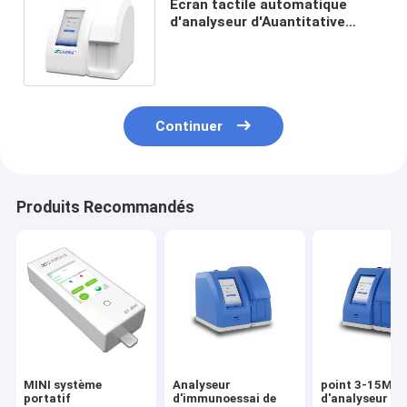
Écran tactile automatique
d'analyseur d'Auantitative
POCT d'immunoessai 4-12
minutes
Continuer
Produits Recommandés
MINI système
Analyseur
point 3-15Min
portatif
d'immunoessai de
d'analyseur de 