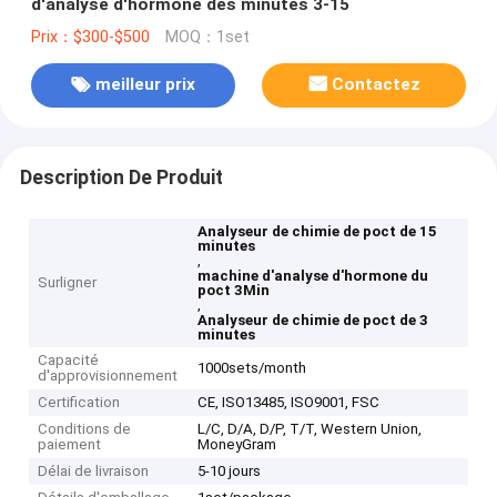
d'analyse d'hormone des minutes 3-15
Prix：$300-$500
MOQ：1set
meilleur prix
Contactez
Description De Produit
Analyseur de chimie de poct de 15
minutes
,
machine d'analyse d'hormone du
Surligner
poct 3Min
,
Analyseur de chimie de poct de 3
minutes
Capacité
1000sets/month
d'approvisionnement
Certification
CE, ISO13485, ISO9001, FSC
Conditions de
L/C, D/A, D/P, T/T, Western Union,
paiement
MoneyGram
Délai de livraison
5-10 jours