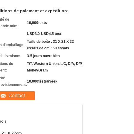
itions de paiement et expédition:
ité de
10,000tests
ande min:
USD3.0-USD4.5 test
Taille de boîte : 31 X.21 X 22
ls d'emballage:
essais de cm : 50 essais
de livraison:
3-5 jours ouvrables
tions de
T/T, Western Union, L/C, D/A, D/P,
ent:
MoneyGram
ité
10,000tests/Week
rovisionnement:
Contact
mois
X.21 X 22cm