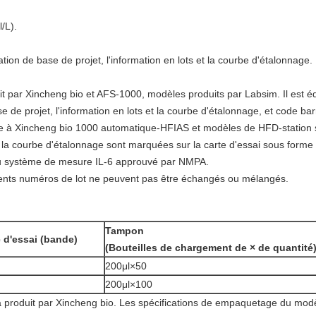
/L).
ation de base de projet, l'information en lots et la courbe d'étalonnage.
 par Xincheng bio et AFS-1000, modèles produits par Labsim. Il est équi
se de projet, l'information en lots et la courbe d'étalonnage, et code bar
ble à Xincheng bio 1000 automatique-HFIAS et modèles de HFD-station sa
 et la courbe d'étalonnage sont marquées sur la carte d'essai sous form
au système de mesure IL-6 approuvé par NMPA.
rents numéros de lot ne peuvent pas être échangés ou mélangés.
Tampon
 d'essai (bande)
(Bouteilles de chargement de × de quantité
200μl×50
200μl×100
a produit par Xincheng bio. Les spécifications de empaquetage du mod