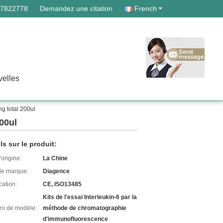
87822778
Demandez une citation
French
elles
ng total 200ul
200ul
ls sur le produit:
'origine:
La Chine
e marque:
Diagence
cation:
CE, ISO13485
Kits de l'essai Interleukin-6 par la
o de modèle:
méthode de chromatographie
d'immunofluorescence