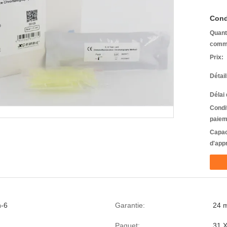
Cond
Quant
comm
Prix:
Détai
Délai 
Condi
paiem
Capac
d'app
n-6
Garantie:
24 
Paquet:
31 