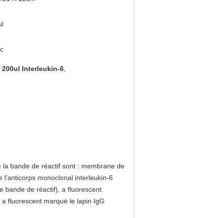
l
c
 200ul Interleukin-6
,
 la bande de réactif sont : membrane de
e l'anticorps monoclonal interleukin-6
 bande de réactif), a fluorescent
 a fluorescent marqué le lapin IgG