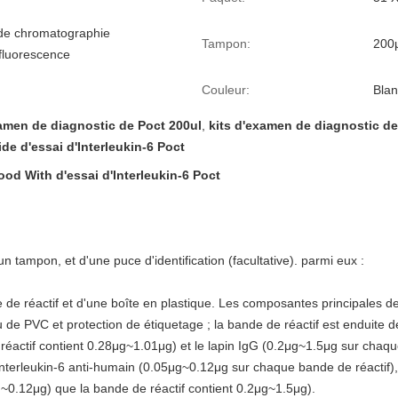
de chromatographie
Tampon:
200μ
fluorescence
Couleur:
Blan
amen de diagnostic de Poct 200ul
,
kits d'examen de diagnostic de
ide d'essai d'Interleukin-6 Poct
od With d'essai d'Interleukin-6 Poct
n tampon, et d'une puce d'identification (facultative). parmi eux :
e réactif et d'une boîte en plastique. Les composantes principales de
 de PVC et protection de étiquetage ; la bande de réactif est enduite d
éactif contient 0.28μg~1.01μg) et le lapin IgG (0.2μg~1.5μg sur chaque
interleukin-6 anti-humain (0.05μg~0.12μg sur chaque bande de réactif),
~0.12μg) que la bande de réactif contient 0.2μg~1.5μg).