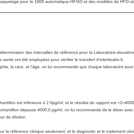
e empaquetage pour le 1000 automatique-HFIAS et des modèles de HFD-st
étermination des intervalles de référence pour la Laboratoire-deuxième
anté ont été employées pour vérifier le transfert d'interleukin-6.
hie, la race, et l'âge, on lui recommande que chaque laboratoire pour é
antillon est inférieure à 2.0pg/ml, et le résultat de rapport est
<2>
4000
l'échantillon dépasse 4000,0 pg/ml, on lui recommande de le diluer avec 
eur de dilution.
our la référence clinique seulement, et le diagnostic et le traitement cli