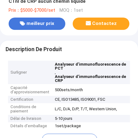
CTnl de CRP aucun chemin liquide
Prix：$5000-$7000/set
MOQ：1set
meilleur prix
Contactez
Description De Produit
Analyseur d'immunofluorescence de
PCT
Surligner
,
Analyseur d'immunofluorescence de
CRP
Capacité
500sets/month
d'approvisionnement
Certification
CE, ISO13485, ISO9001, FSC
Conditions de
L/C, D/A, D/P, T/T, Western Union,
paiement
Délai de livraison
5-10 jours
Détails d'emballage
1set/package