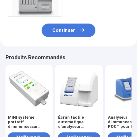
PCT CTnl de CRP aucun
chemin liquide
Continuer
Produits Recommandés
MINI système
Écran tactile
Analyseur
portatif
automatique
d'immunoessai
d'immunoessai
d'analyseur
POCT pour la
d'analyseur
d'Auantitative POCT
détection SAR
d'immunofluorescence
d'immunoessai 4-12
Cov-2 cardiaq