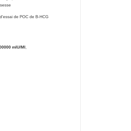
ssesse
 d'essai de POC de Β-HCG
200000 mlU/Ml
,