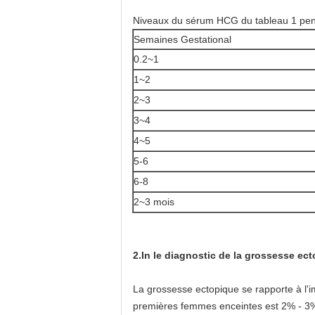
Niveaux du sérum HCG du tableau 1 pen
Semaines Gestational
0.2~1
1~2
2~3
3~4
4~5
5-6
6-8
2~3 mois
2.In le diagnostic de la grossesse ec
La grossesse ectopique se rapporte à l'i
premières femmes enceintes est 2% - 3%.