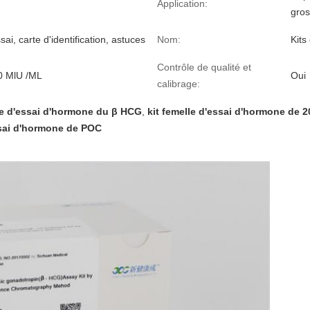
Application:
gro
sai, carte d'identification, astuces
Nom:
Kits
Contrôle de qualité et
0 MlU /ML
Oui
calibrage:
le d'essai d'hormone du β HCG
,
kit femelle d'essai d'hormone de 
ssai d'hormone de POC