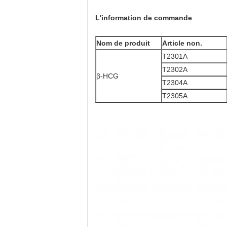
L'information de commande
Nom de produit
Article non.
T2301A
T2302A
β-HCG
T2304A
T2305A