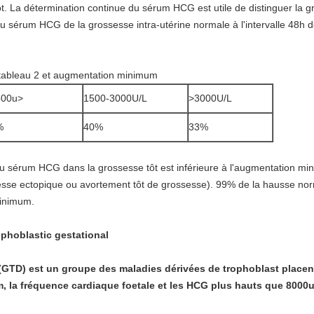
ôt. La détermination continue du sérum HCG est utile de distinguer la
 sérum HCG de la grossesse intra-utérine normale à l'intervalle 48h d
 tableau 2 et augmentation minimum
500u>
1500-3000U/L
>3000U/L
%
40%
33%
 sérum HCG dans la grossesse tôt est inférieure à l'augmentation mi
esse ectopique ou avortement tôt de grossesse). 99% de la hausse no
minimum.
ophoblastic gestational
(GTD) est un groupe des maladies dérivées de trophoblast placent
m, la fréquence cardiaque foetale et les HCG plus hauts que 8000u/