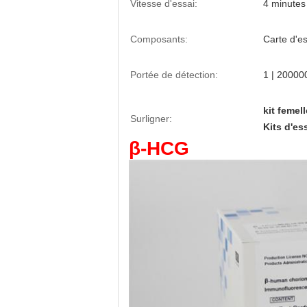
Vitesse d'essai:
4 minutes
Composants:
Carte d'es
Portée de détection:
1 | 20000
kit femel
Surligner:
Kits d'e
β-HCG