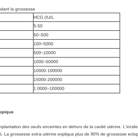
dant la grossesse
HCG (IU/L
5-50
50~500
100~5000
500~10000
1000~50000
10000-100000
15000-200000
1 0000~100000
topique
mplantation des oeufs enceintes en dehors de la cavité utérine. L'inci
 La grossesse extra-utérine explique plus de 90% de grossesse ectopi