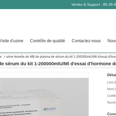
Ventes & Support :
86-28-
Visite d'usine
Contrôle de qualité
Contactez-nous
Nouv
e
urine femelle de WB de plasma de sérum du kit 1-200000mlU/Ml d'essai d'h
de sérum du kit 1-200000mlU/Ml d'essai d'hormone 
Détai
Lieu d
Nom d
Certifi
Numér
Cond