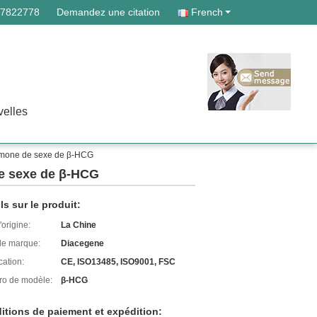
87822778
Demandez une citation
French
elles
ormone de sexe de β-HCG
de sexe de β-HCG
ls sur le produit:
'origine:
La Chine
e marque:
Diacegene
cation:
CE, ISO13485, ISO9001, FSC
o de modèle:
β-HCG
itions de paiement et expédition: