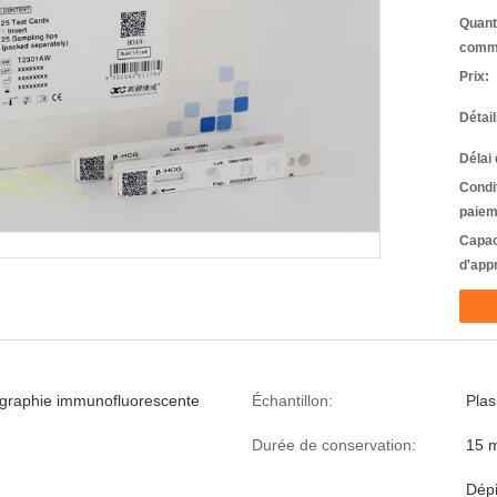
Quant
comm
Prix:
Détai
Délai 
Condi
paiem
Capac
d'app
graphie immunofluorescente
Échantillon:
Plas
Durée de conservation:
15 
Dépi