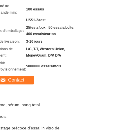
ité de
100 essais
ande min:
US$1-2/test
25tests/box ; 50 essais/boîte,
ls d'emballage:
400 essais/carton
de livraison:
3-10 jours
tions de
L/C, T/T, Western Union,
ent:
MoneyGram, D/P, D/A
ité
5000000 essais/mois
rovisionnement:
Contact
ma, sérum, sang total
mois
stage précoce d'essai in vitro de