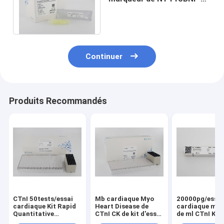
minutes 30000pg/ml de
série de HFIAS
Continuer
Produits Recommandés
CTnI 50tests/essai
Mb cardiaque Myo
20000pg/essai
cardiaque Kit Rapid
Heart Disease de
cardiaque mar
Quantitative
CTnI CK de kit d'essai
de ml CTnI Kit
Diagnostic Detection
de marqueur
Attack Test NT