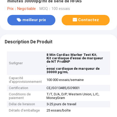
minutes 30000pg/ml de série de HFIAS
Prix：Negotiable
MOQ：100 essais
meilleur prix
Contactez
Description De Produit
,
8 Min Cardiac Marker Test Kit
Kit cardiaque d'essai de marqueur
de NT ProBNP
Surligner
,
essai cardiaque de marqueur de
30000 pg/mL
Capacité
100 000 essais/semaine
d'approvisionnement
Certification
CE,ISO13485,ISO9001
Conditions de
T/T, D/A, D/P, Western Union, L/C,
paiement
MoneyGram
Délai de livraison
3-25 jours de travail
Détails d'emballage
25 essais/boîte