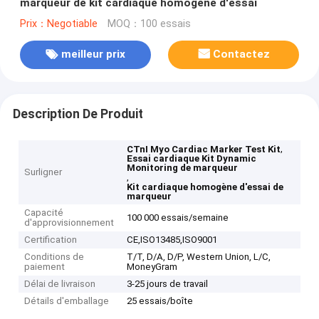
marqueur de kit cardiaque homogène d'essai
Prix：Negotiable
MOQ：100 essais
meilleur prix
Contactez
Description De Produit
,
CTnI Myo Cardiac Marker Test Kit
Essai cardiaque Kit Dynamic
Monitoring de marqueur
Surligner
,
Kit cardiaque homogène d'essai de
marqueur
Capacité
100 000 essais/semaine
d'approvisionnement
Certification
CE,ISO13485,ISO9001
Conditions de
T/T, D/A, D/P, Western Union, L/C,
paiement
MoneyGram
Délai de livraison
3-25 jours de travail
Détails d'emballage
25 essais/boîte