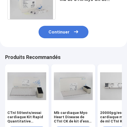
marqueur de kit cardiaque
homogène d'essai
Continuer
Produits Recommandés
CTnI 50tests/essai
Mb cardiaque Myo
20000pg/essai
cardiaque Kit Rapid
Heart Disease de
cardiaque mar
Quantitative
CTnI CK de kit d'essai
de ml CTnI Kit
Diagnostic Detection
de marqueur
Attack Test NT