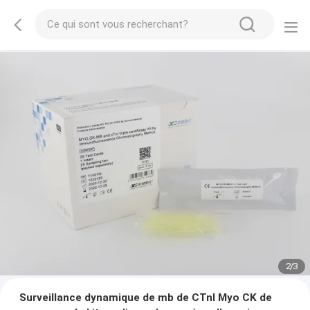
2
/
3
Surveillance dynamique de mb de CTnI Myo CK de