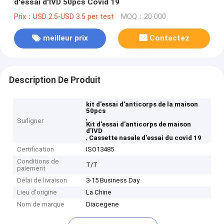
d'essai d'IVD 50pcs Covid 19
Prix：USD 2.5-USD 3.5 per test
MOQ：20 000
meilleur prix
Contactez
Description De Produit
kit d'essai d'anticorps de la maison
50pcs
,
Surligner
Kit d'essai d'anticorps de maison
d'IVD
,
Cassette nasale d'essai du covid 19
Certification
ISO13485
Conditions de
T/T
paiement
Délai de livraison
3-15 Business Day
Lieu d'origine
La Chine
Nom de marque
Diacegene