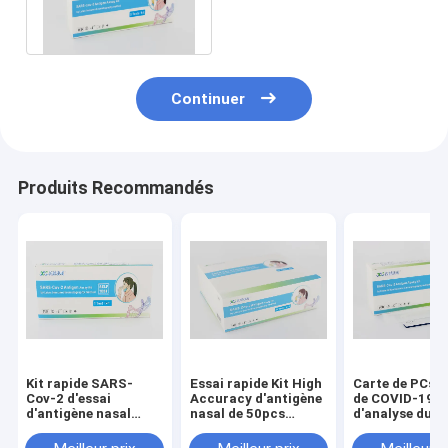
cassette d'essai d'IVD
50pcs Covid 19
Continuer
Produits Recommandés
Kit rapide SARS-
Essai rapide Kit High
Carte de PCs/b
Cov-2 d'essai
Accuracy d'antigène
de COVID-19 de
d'antigène nasal
nasal de 50pcs
d'analyse du
d'écouvillon
COVID 19
Nasopharynx 
d'autotest de COVID
COV-2, 5 ou 25