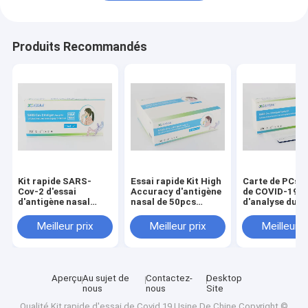
Produits Recommandés
Kit rapide SARS-
Essai rapide Kit High
Carte de PCs/b
Cov-2 d'essai
Accuracy d'antigène
de COVID-19 de
d'antigène nasal
nasal de 50pcs
d'analyse du
d'écouvillon
COVID 19
Nasopharynx 
d'autotest de COVID
COV-2, 5 ou 25
Meilleur prix
Meilleur prix
Meilleur p
19 pour l'usage de
AG
famille
Aperçu
Au sujet de
Contactez-
Desktop
nous
nous
Site
Qualité
Kit rapide d'essai de Covid 19
Usine De Chine.Copyright ©