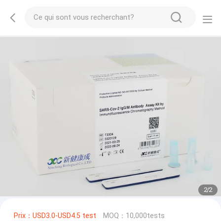
2
/
2
Prix：USD3.0-USD4.5 test
MOQ：10,000tests