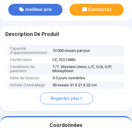
meilleur prix
Contactez
Description De Produit
Capacité
10 000 essais par jour
d'approvisionnement
Certification
CE, ISO13485
Conditions de
T/T, Western Union, L/C, D/A, D/P,
paiement
MoneyGram
Délai de livraison
3-5 jours ouvrables
Détails d'emballage
50 essais 31 X.21 X 22 cm
Regardez plus
Coordonnées