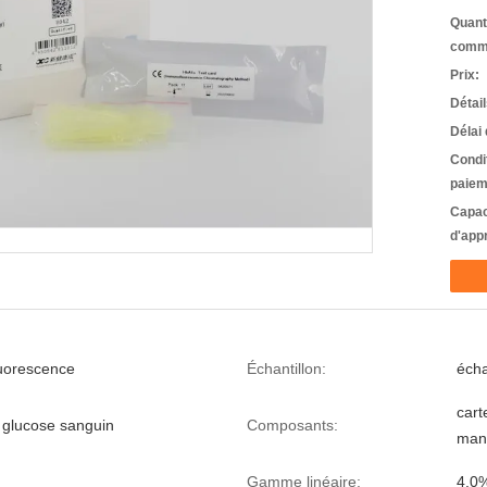
Quant
comm
Prix:
Détai
Délai 
Condi
paiem
Capac
d'app
uorescence
Échantillon:
écha
cart
 glucose sanguin
Composants:
manu
Gamme linéaire:
4.0