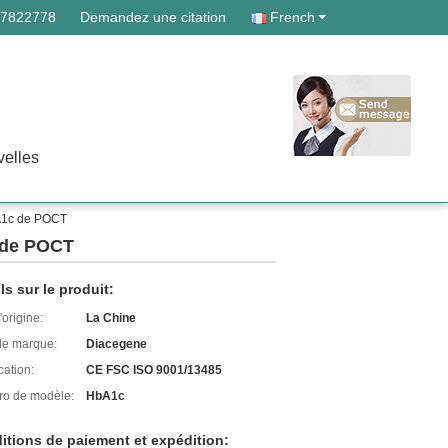
87822778
Demandez une citation
French
elles
A1c de POCT
 de POCT
ls sur le produit:
'origine:
La Chine
e marque:
Diacegene
cation:
CE FSC ISO 9001/13485
o de modèle:
HbA1c
itions de paiement et expédition: