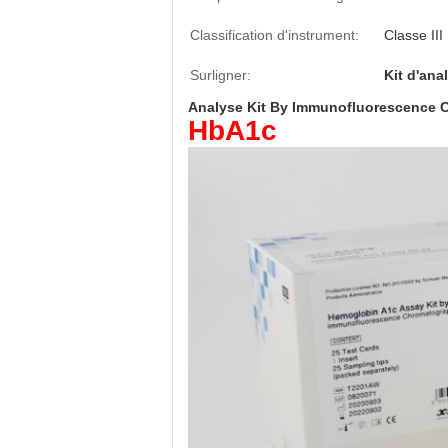
Classification d'instrument:
Classe III
Surligner:
Kit d'an
Analyse Kit By Immunofluorescence 
HbA1c