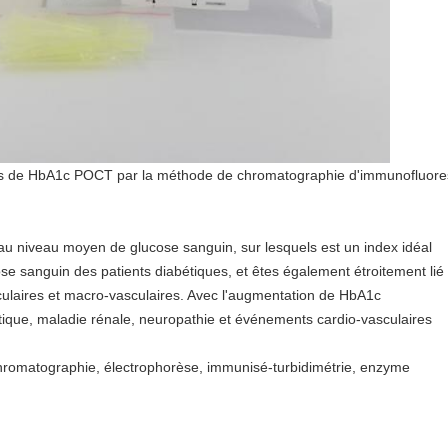
kits de HbA1c POCT par la méthode de chromatographie d'immunofluor
t au niveau moyen de glucose sanguin, sur lesquels est un index idéal
se sanguin des patients diabétiques, et êtes également étroitement lié
culaires et macro-vasculaires. Avec l'augmentation de HbA1c
étique, maladie rénale, neuropathie et événements cardio-vasculaires
hromatographie, électrophorèse, immunisé-turbidimétrie, enzyme