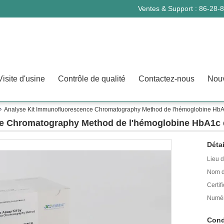
Ventes & Support :
86-28-
Visite d'usine
Contrôle de qualité
Contactez-nous
Nouv
Analyse Kit Immunofluorescence Chromatography Method de l'hémoglobine Hb
ce Chromatography Method de l'hémoglobine HbA1c
Détai
Lieu d
Nom d
Certifi
Numér
Cond