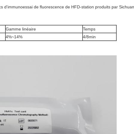
s d'immunoessai de fluorescence de HFD-station produits par Sichua
Gamme linéaire
Temps
4%~14%
4/8min