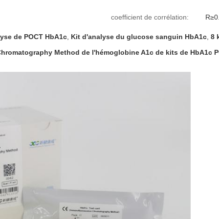
coefficient de corrélation:
R≥0
alyse de POCT HbA1c
,
Kit d'analyse du glucose sanguin HbA1c
,
8 
Chromatography Method de l'hémoglobine A1c de kits de HbA1c 