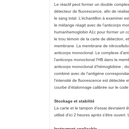
Le réactif peut former un double comple
détecteur de fluorescence, afin de réali
le sang total. L'échantillon à examiner 
le mélange réagit avec de l'anticorps mo
humanhemoglobin A1c pour former un comp
le trou témoin de la carte de détection, e
membrane. La membrane de nitrocellulos
anticorps monoclonal. Le complexe d'antic
l'anticorps monoclonal l'HB dans la mem
anticorps monoclonal d'hémoglobine ; don
combiné avec de l'antigène correspondan
l'intensité de fluorescence est détectée 
courbe d'étalonnage calibrée sur le code 
Stockage et stabilité
La carte et le tampon d'essai devraient 
utilisé d'ici 2 heures après s'être ouvert
Instrument applicable