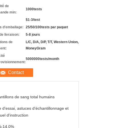
ité de
1000tests
ande min:
$1-3/test
ls d'emballage:
25/50/100tests par paquet
de livraison:
5-8 jours
tions de
L/C, D/A, D/P, T/T, Western Union,
ent:
MoneyGram
ité
5000000tests/month
rovisionnement:
Contact
ntillons de sang total humains
e d'essai, astuces d'échantillonnage et
el d'instruction
%-14.0%