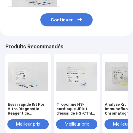
Continuer
Produits Recommandés
Essai rapide Kit For
Troponine HS-
Analyse Kit
Vitro Diagnostic
cardiaque JE kit
Immunofluore
Reagent de
d'essai de HS-CTnI
Chromatograp
Procalcitonin
POCT détection de 4
Method de
d'exactitude de la
minutes
l'hémoglobine
Meilleur prix
Meilleur prix
Meilleur p
chromatographie
de POCT
98%