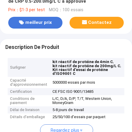
de CRP 0.5-200.0mg/L C a approuvé
Prix：$1-3 per test
MOQ：100 essais
meilleur prix
Contactez
Description De Produit
,
kit réactif de protéine de 4min C
,
kit réactif de protéine de 200mg/L C
Surligner
Kit réactif d'essai de protéine
d'ISO9001 C
Capacité
5000000 essais par mois
d'approvisionnement
Certification
CE FSC ISO 9001/13485
Conditions de
L/C, D/A, D/P, T/T, Western Union,
paiement
MoneyGram
Délai de livraison
5-8 jours de travail
Détails d'emballage
25/50/100 d'essais par paquet
Regardez plus