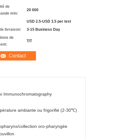
ité de
20 000
ande min:
USD 2.5-USD 3.5 per test
de livraison:
3-15 Business Day
tions de
T/T
ent:
Contact
ex Immunochromatography
érature ambiante ou frigorifié (2-30℃)
pharynx/collection oro-pharyngée
ouvillon