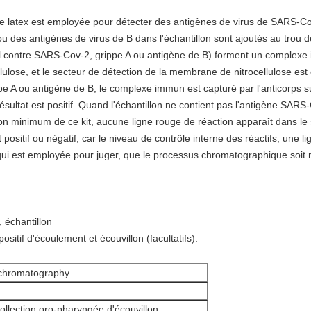
atex est employée pour détecter des antigènes de virus de SARS-Cov-
des antigènes de virus de B dans l'échantillon sont ajoutés au trou de 
al contre SARS-Cov-2, grippe A ou antigène de B) forment un comple
lulose, et le secteur de détection de la membrane de nitrocellulose est
e A ou antigène de B, le complexe immun est capturé par l'anticorps s
ésultat est positif. Quand l'échantillon ne contient pas l'antigène SARS
ion minimum de ce kit, aucune ligne rouge de réaction apparaît dans le s
 positif ou négatif, car le niveau de contrôle interne des réactifs, une 
, qui est employée pour juger, que le processus chromatographique soit
, échantillon
positif d'écoulement et écouvillon (facultatifs).
chromatography
llection oro-pharyngée d'écouvillon