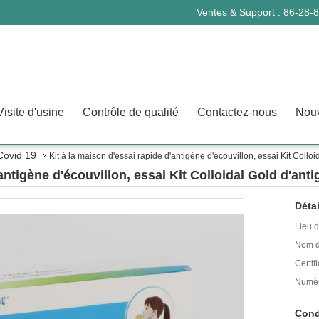
Ventes & Support :
86-28-
Visite d'usine
Contrôle de qualité
Contactez-nous
Nouv
 Covid 19
Kit à la maison d'essai rapide d'antigène d'écouvillon, essai Kit Collo
antigène d'écouvillon, essai Kit Colloidal Gold d'ant
Détai
Lieu d
Nom d
Certifi
Numér
Cond