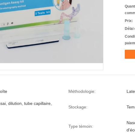
Quant
comm
Prix:
Délai 
Condi
paiem
oîte
Méthodologie:
Lat
ai, dilution, tube capillaire,
Stockage:
Temp
Naso
Type témoin:
d'éc