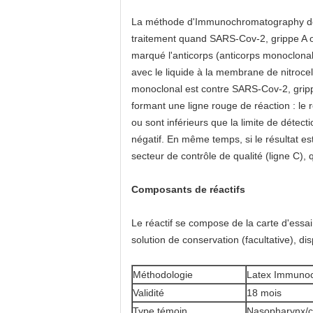
La méthode d'Immunochromatography de l
traitement quand SARS-Cov-2, grippe A ou 
marqué l'anticorps (anticorps monoclon
avec le liquide à la membrane de nitrocel
monoclonal est contre SARS-Cov-2, gripp
formant une ligne rouge de réaction : le r
ou sont inférieurs que la limite de détect
négatif. En même temps, si le résultat est
secteur de contrôle de qualité (ligne C)
Composants de réactifs
Le réactif se compose de la carte d'essai
solution de conservation (facultative), dis
Méthodologie
Latex Immuno
Validité
18 mois
Type témoin
Nasopharynx/co