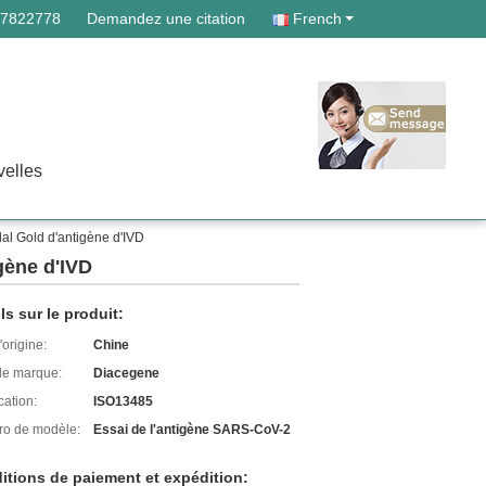
87822778
Demandez une citation
French
elles
idal Gold d'antigène d'IVD
igène d'IVD
ls sur le produit:
'origine:
Chine
e marque:
Diacegene
cation:
ISO13485
o de modèle:
Essai de l'antigène SARS-CoV-2
itions de paiement et expédition: